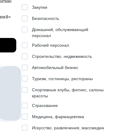
звитию
Закупки
 чтобы
ваний»
Безопасность
 (для
Домашний, обслуживающий
вней в
персонал
знеса и
Рабочий персонал
).
Строительство, недвижимость
ти
Автомобильный бизнес
Туризм, гостиницы, рестораны
чной
Спортивные клубы, фитнес, салоны
инг, IT
красоты
Страхование
Медицина, фармацевтика
ов)
Искусство, развлечения, массмедиа