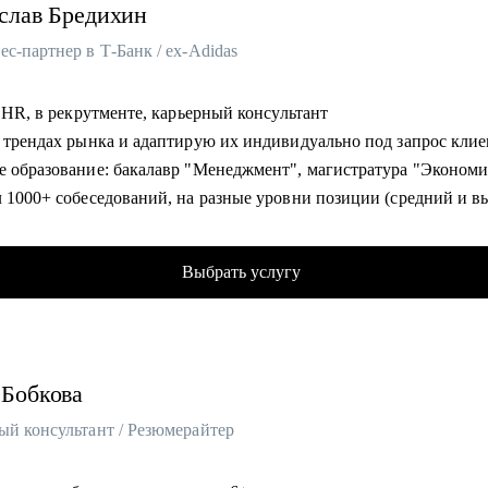
слав
Бредихин
с-партнер в Т-Банк / ex-Adidas
в HR, в рекрутменте, карьерный консультант
о трендах рынка и адаптирую их индивидуально под запрос кли
е образование: бакалавр "Менеджмент", магистратура "Эконом
л 1000+ собеседований, на разные уровни позиции (средний и 
мент)
 и адаптировал 100+ сотрудников
Выбрать услугу
 более 100 карьерных консультаций с клиентами сфер HR, марке
лял командами от 20 до 150 сотрудников
ик HR мероприятий и стратегических сессий (HH, Avito, SuperJ
Бобкова
ый консультант / Резюмерайтер
омогу:
у создать продающее резюме для поиска работы, с учетом сложн