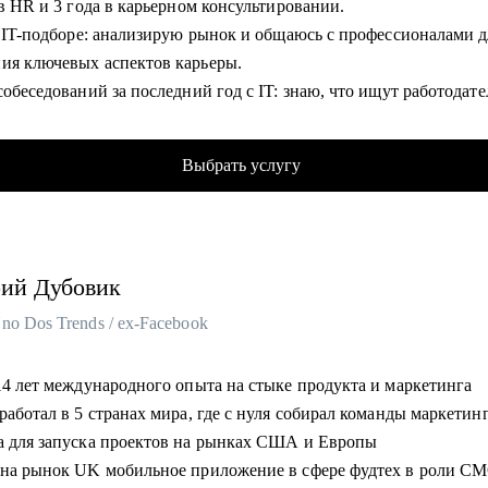
 в HR и 3 года в карьерном консультировании.
ировать стратегию развития продукта.
в IT-подборе: анализирую рынок и общаюсь с профессионалами д
зовать процессы discovery, delivery, steakholder management.
ия ключевых аспектов карьеры.
ировать оргструктуру и выстроить процесс найма.
собеседований за последний год с IT: знаю, что ищут работодате
ысить вашу конкурентоспособность.
гу помочь:
аю соискателям эффективно презентовать себя для получения
жерам продукта разного уровня.
Выбрать услугу
го оффера и трудоустройства в подходящую компанию.
l и Head of Product
апам.
омогу:
то планирует смену карьерного трека в product.
дение анализа и подготовка профессионального резюме.
рий
Дубовик
дение тренеровочного собеседования.
товка к собеседованию, помощь с самопрезентацией.
o Dos Trends / ex-Facebook
 сферы деятельности, помощь с каналами поиска.
ная консультация под ваш запрос.
 14 лет международного опыта на стыке продукта и маркетинга
работал в 5 странах мира, где с нуля собирал команды маркетин
гу помочь:
а для запуска проектов на рынках США и Европы
истам от младшего до ведущего уровня:
 на рынок UK мобильное приложение в сфере фудтех в роли C
: бизнес, системные, продуктовые, дата