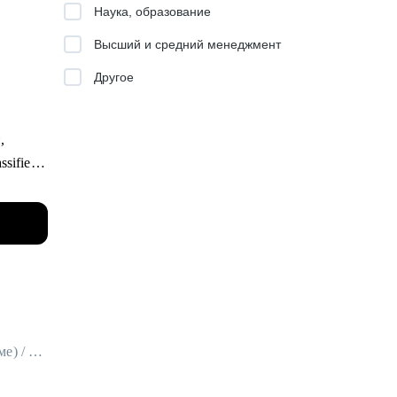
Наука, образование
ь вашим
Высший и средний менеджмент
Другое
,
,
циям:
ssified.
 ПТО,
Карьерный консультант / Резюмерайтер (специалист по подготовке резюме) / HR-эксперт